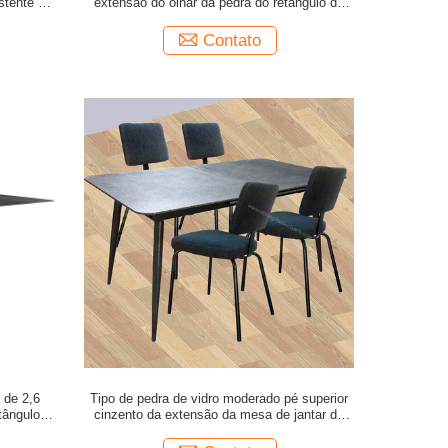
stente ao
extensão do olhar da pedra do retângulo da
forma
Contato
 de 2,6
Tipo de pedra de vidro moderado pé superior
tângulo
cinzento da extensão da mesa de jantar do
olhar de Moka