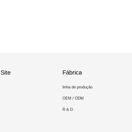
Site
Fábrica
linha de produção
OEM / ODM
R & D