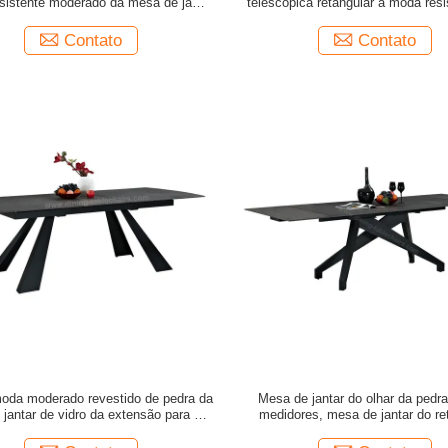
sistente moderado da mesa de jantar
telescópica retangular à moda resi
de vidro
calor
Contato
Contato
moda moderado revestido de pedra da
Mesa de jantar do olhar da pedra
jantar de vidro da extensão para 12
medidores, mesa de jantar do re
assentos
resistente ao calor