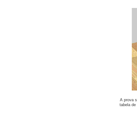
A prova s
tabela de