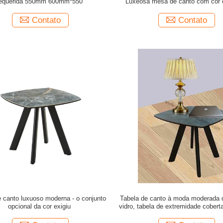
equerida 550mm 600mm*550
Luxeosa mesa de canto com cor 
945*450*470mm
Contato
Contato
e canto luxuoso moderna - o conjunto
Tabela de canto à moda moderada 
opcional da cor exigiu
vidro, tabela de extremidade cobert
lustrosa da lâmpada