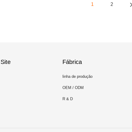
1
2
Site
Fábrica
linha de produção
OEM / ODM
R & D