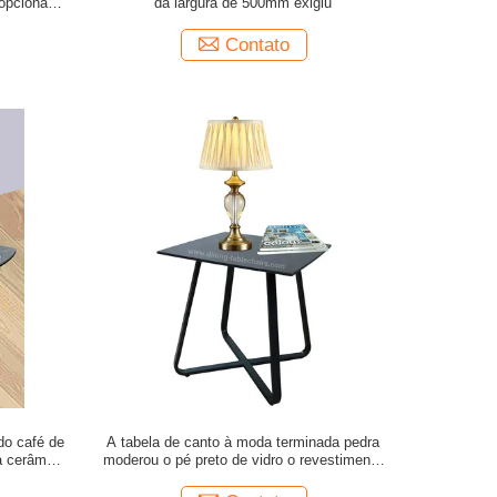
opcional
da largura de 500mm exigiu
Contato
do café de
A tabela de canto à moda terminada pedra
a cerâmica
moderou o pé preto de vidro o revestimento
pulverizado