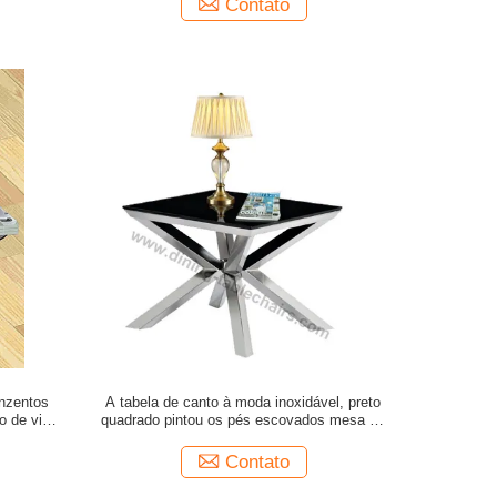
Contato
nzentos
A tabela de canto à moda inoxidável, preto
 de vidro
quadrado pintou os pés escovados mesa de
jantar
Contato