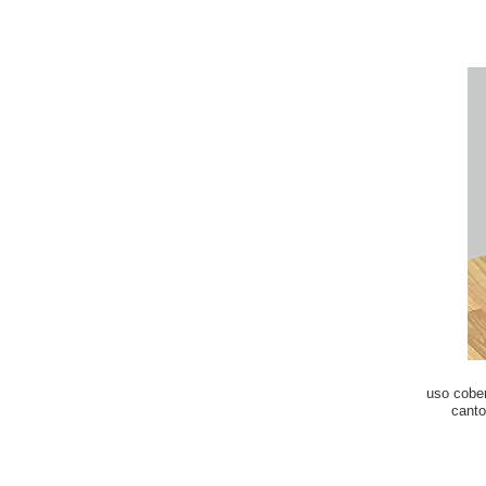
uso cober
cant