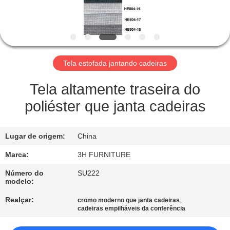
CONTROLE
DA
QUALIDADE
Tela estofada jantando cadeiras
CONTATO
E.U.
Tela altamente traseira do
poliéster que janta cadeiras
PEÇA
UMAS
Lugar de origem:
China
CITAÇÕES
Marca:
3H FURNITURE
Número do
SU222
modelo:
MAPA
DO
Realçar:
,
cromo moderno que janta cadeiras
cadeiras empilháveis da conferência
SITE