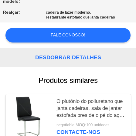
modelo:
PRIVACY
Realçar:
,
cadeira de lazer moderno
restaurante estofado que janta cadeiras
POLICY
FALE CONOSCO!
DESDOBRAR DETALHES
Produtos similares
O plutônio do poliuretano que
janta cadeiras, sala de jantar
estofada preside o pé do aço
de Stainess
negotiable MOQ:100 unidades
CONTACTE-NOS