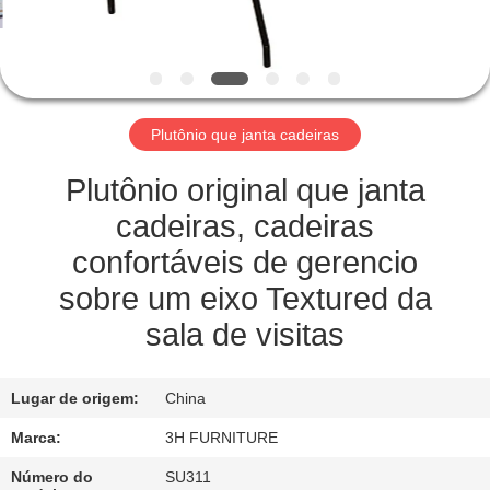
CONTROLE
DA
QUALIDADE
Plutônio que janta cadeiras
CONTATO
E.U.
Plutônio original que janta
cadeiras, cadeiras
PEÇA
confortáveis de gerencio
UMAS
sobre um eixo Textured da
CITAÇÕES
sala de visitas
MAPA
Lugar de origem:
China
DO
Marca:
3H FURNITURE
SITE
Número do
SU311