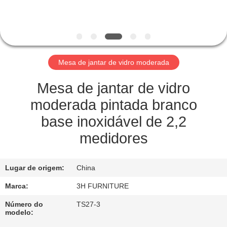
CONTROLE
DA
QUALIDADE
Mesa de jantar de vidro moderada
CONTATO
E.U.
Mesa de jantar de vidro
moderada pintada branco
PEÇA
base inoxidável de 2,2
UMAS
medidores
CITAÇÕES
Lugar de origem:
China
MAPA
Marca:
3H FURNITURE
DO
Número do
TS27-3
modelo:
SITE