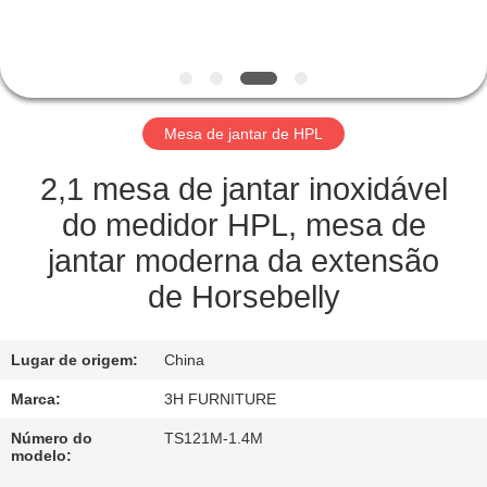
CONTROLE
DA
QUALIDADE
Mesa de jantar de HPL
CONTATO
E.U.
2,1 mesa de jantar inoxidável
do medidor HPL, mesa de
PEÇA
jantar moderna da extensão
UMAS
de Horsebelly
CITAÇÕES
Lugar de origem:
China
MAPA
Marca:
3H FURNITURE
DO
Número do
TS121M-1.4M
modelo:
SITE