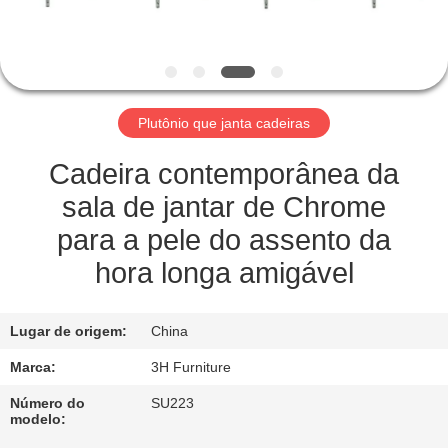
CONTROLE
DA
QUALIDADE
Plutônio que janta cadeiras
CONTATO
E.U.
Cadeira contemporânea da
sala de jantar de Chrome
PEÇA
para a pele do assento da
UMAS
hora longa amigável
CITAÇÕES
Lugar de origem:
China
MAPA
Marca:
3H Furniture
DO
Número do
SU223
modelo:
SITE