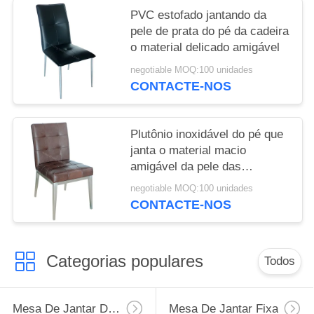
PVC estofado jantando da
pele de prata do pé da cadeira
o material delicado amigável
negotiable MOQ:100 unidades
CONTACTE-NOS
Plutônio inoxidável do pé que
janta o material macio
amigável da pele das
decorações das cadeiras em
negotiable MOQ:100 unidades
casa
CONTACTE-NOS
Categorias populares
Todos
Mesa De Jantar Da Extensão
Mesa De Jantar Fixa