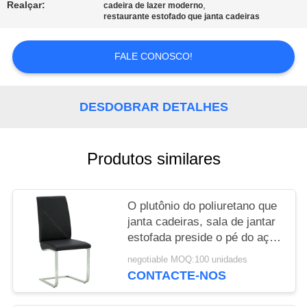
Realçar:
,
cadeira de lazer moderno
restaurante estofado que janta cadeiras
PRIVACY
POLICY
FALE CONOSCO!
DESDOBRAR DETALHES
Produtos similares
O plutônio do poliuretano que
janta cadeiras, sala de jantar
estofada preside o pé do aço
de Stainess
negotiable MOQ:100 unidades
CONTACTE-NOS