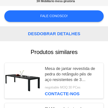
3H Mobiliário mesa giratória
MAPA
FALE CONOSCO!
DO
DESDOBRAR DETALHES
SITE
Produtos similares
PRIVACY
POLICY
Mesa de jantar revestida de
pedra do retângulo pés de
aço resistentes de 3
medidores
negotiable MOQ:30 PCes
CONTACTE-NOS