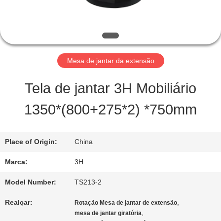
FÁBRICA
CONTROLE
DA
Mesa de jantar da extensão
QUALIDADE
Tela de jantar 3H Mobiliário
1350*(800+275*2) *750mm
CONTATO
E.U.
Place of Origin:
China
Marca:
3H
PEÇA
Model Number:
TS213-2
UMAS
Realçar:
,
Rotação Mesa de jantar de extensão
,
mesa de jantar giratória
CITAÇÕES