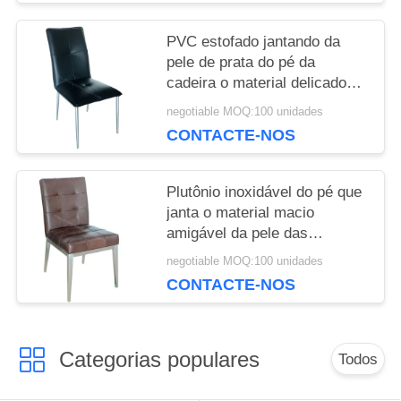
PVC estofado jantando da
pele de prata do pé da
cadeira o material delicado
amigável
negotiable MOQ:100 unidades
CONTACTE-NOS
Plutônio inoxidável do pé que
janta o material macio
amigável da pele das
decorações das cadeiras em
negotiable MOQ:100 unidades
casa
CONTACTE-NOS
Categorias populares
Todos