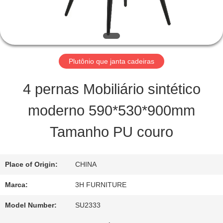
FÁBRICA
CONTROLE
DA
Plutônio que janta cadeiras
QUALIDADE
4 pernas Mobiliário sintético
moderno 590*530*900mm
CONTATO
Tamanho PU couro
E.U.
Place of Origin:
CHINA
PEÇA
Marca:
3H FURNITURE
UMAS
Model Number:
SU2333
CITAÇÕES