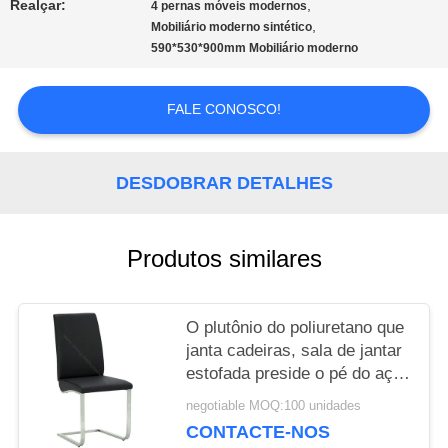
Realçar:
,
4 pernas móveis modernos
,
Mobiliário moderno sintético
590*530*900mm Mobiliário moderno
MAPA
DO
FALE CONOSCO!
SITE
DESDOBRAR DETALHES
PRIVACY
Produtos similares
POLICY
O plutônio do poliuretano que
janta cadeiras, sala de jantar
estofada preside o pé do aço
de Stainess
negotiable MOQ:100 unidades
CONTACTE-NOS