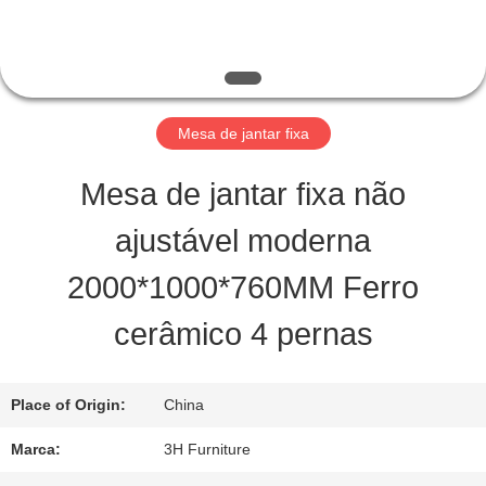
FÁBRICA
CONTROLE
DA
Mesa de jantar fixa
QUALIDADE
Mesa de jantar fixa não
ajustável moderna
CONTATO
2000*1000*760MM Ferro
E.U.
cerâmico 4 pernas
PEÇA
Place of Origin:
China
UMAS
Marca:
3H Furniture
CITAÇÕES