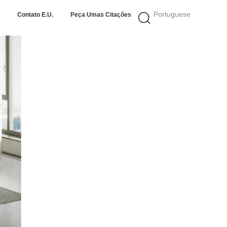
Portuguese
Contato E.U.
Peça Umas Citações