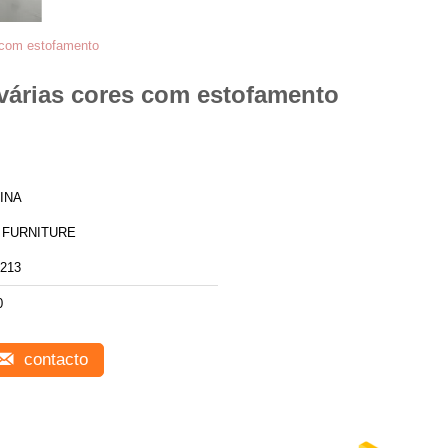
 com estofamento
várias cores com estofamento
INA
 FURNITURE
213
0
contacto