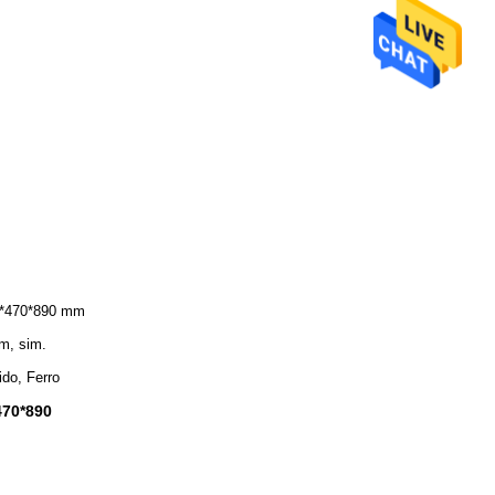
*470*890 mm
im, sim.
ido, Ferro
470*890