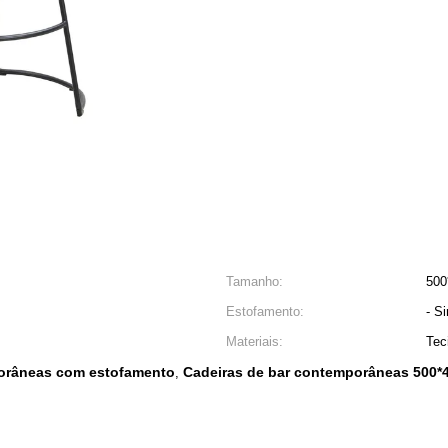
Tamanho:
500
Estofamento:
- S
Materiais:
Tec
porâneas com estofamento
Cadeiras de bar contemporâneas 500*
,