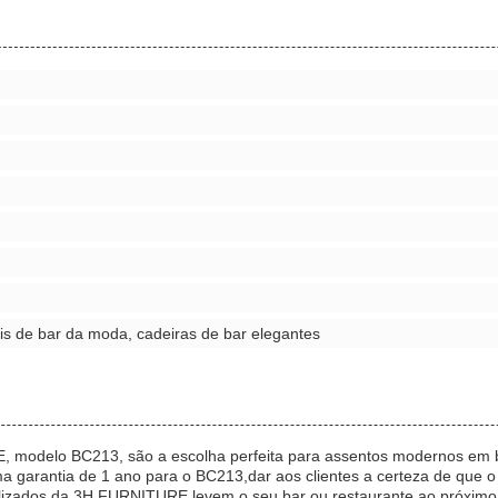
is de bar da moda, cadeiras de bar elegantes
 modelo BC213, são a escolha perfeita para assentos modernos em 
garantia de 1 ano para o BC213,dar aos clientes a certeza de que o
lizados da 3H FURNITURE levem o seu bar ou restaurante ao próximo 