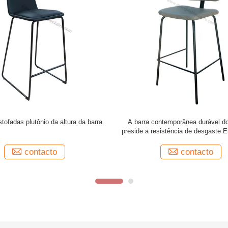
leiros de bar modernos em várias
Cadeiras de bar acolchadas conte
cores 610*580*1070mm
Móveis 470*470*880mm Design e
contacto
contacto