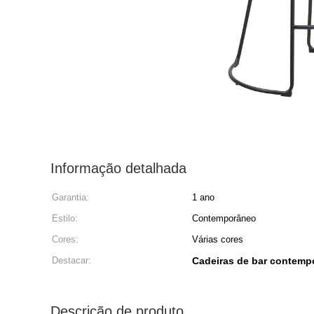
Informação detalhada
Garantia:
1 ano
Estilo:
Contemporâneo
Cores:
Várias cores
Destacar:
Cadeiras de bar contem
Descrição de produto