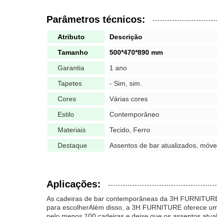
Parâmetros técnicos:
Atributo
Descrição
Tamanho
500*470*890 mm
Garantia
1 ano
Tapetes
- Sim, sim.
Cores
Várias cores
Estilo
Contemporâneo
Materiais
Tecido, Ferro
Destaque
Assentos de bar atualizados, móve
Aplicações:
As cadeiras de bar contemporâneas da 3H FURNITURE,
para escolherAlém disso, a 3H FURNITURE oferece uma 
pelo menos 100 cadeiras e deixe que os assentos atua