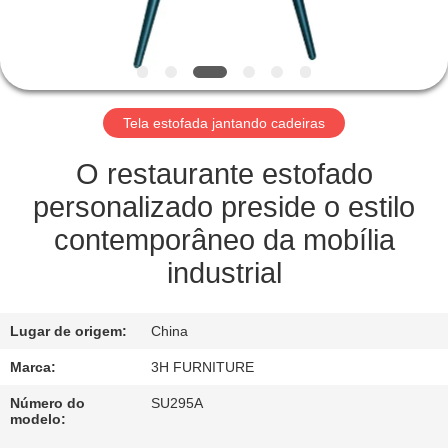
CONTROLE
DA
QUALIDADE
Tela estofada jantando cadeiras
CONTATO
E.U.
O restaurante estofado
personalizado preside o estilo
PEÇA
contemporâneo da mobília
UMAS
industrial
CITAÇÕES
Lugar de origem:
China
MAPA
Marca:
3H FURNITURE
DO
Número do
SU295A
modelo:
SITE