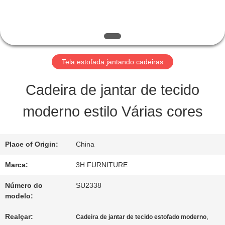
FÁBRICA
CONTROLE
DA
Tela estofada jantando cadeiras
QUALIDADE
Cadeira de jantar de tecido
moderno estilo Várias cores
CONTATO
E.U.
Place of Origin:
China
Marca:
3H FURNITURE
PEÇA
Número do
SU2338
modelo:
UMAS
Realçar:
,
Cadeira de jantar de tecido estofado moderno
CITAÇÕES