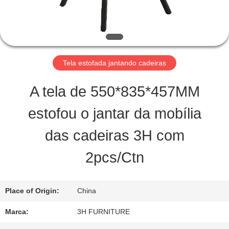
FÁBRICA
CONTROLE
DA
Tela estofada jantando cadeiras
QUALIDADE
A tela de 550*835*457MM
estofou o jantar da mobília
CONTATO
das cadeiras 3H com
E.U.
2pcs/Ctn
PEÇA
Place of Origin:
China
UMAS
Marca:
3H FURNITURE
CITAÇÕES