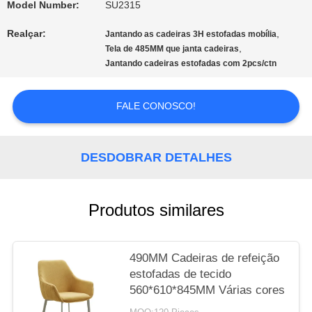
Model Number:
SU2315
Realçar:
,
Jantando as cadeiras 3H estofadas mobília
MAPA
,
Tela de 485MM que janta cadeiras
Jantando cadeiras estofadas com 2pcs/ctn
DO
SITE
FALE CONOSCO!
PRIVACY
DESDOBRAR DETALHES
POLICY
Produtos similares
490MM Cadeiras de refeição
estofadas de tecido
560*610*845MM Várias cores