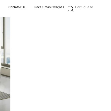
Portuguese
Contato E.U.
Peça Umas Citações