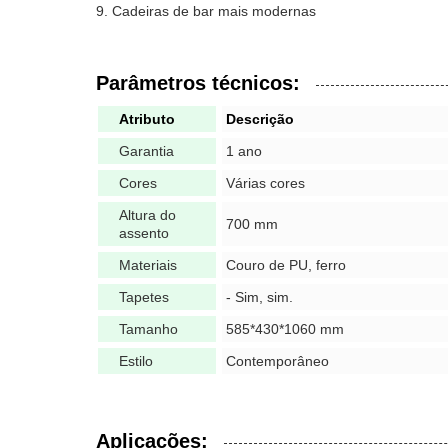
Cadeiras de bar mais modernas
Parâmetros técnicos:
Atributo
Descrição
Garantia
1 ano
Cores
Várias cores
Altura do
700 mm
assento
Materiais
Couro de PU, ferro
Tapetes
- Sim, sim.
Tamanho
585*430*1060 mm
Estilo
Contemporâneo
Aplicações: