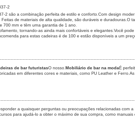
337-2
são a combinação perfeita de estilo e conforto.Com design moderno 
. Feitas de materiais de alta qualidade, são duráveis e duradouras.
 de 700 mm e têm uma garantia de 1 ano.
amento, tornando-as ainda mais confortáveis e elegantes.Você pode de
comenda para estas cadeiras é de 100 e estão disponíveis a um preço
deiras de bar futuristas
O nosso.
Mobiliário de bar na moda
É perfe
abricadas em diferentes cores e materiais, como PU Leather e Ferro.
responder a quaisquer perguntas ou preocupações relacionadas com a in
sos para ajudá-lo a obter o máximo de sua compra, como manuais de