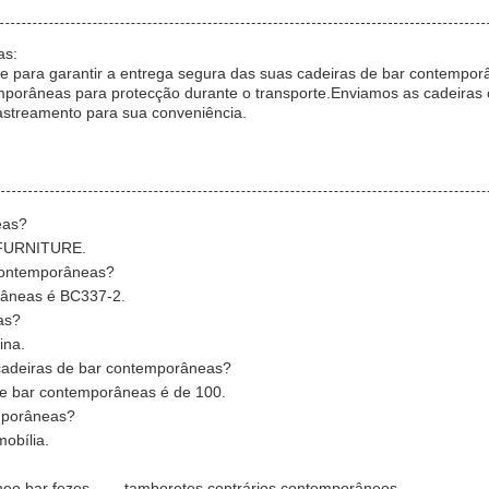
as:
 para garantir a entrega segura das suas cadeiras de bar contemporâ
porâneas para protecção durante o transporte.Enviamos as cadeira
streamento para sua conveniência.
eas?
H FURNITURE.
contemporâneas?
râneas é BC337-2.
as?
ina.
cadeiras de bar contemporâneas?
e bar contemporâneas é de 100.
emporâneas?
obília.
eo bar fezes.
,
tamboretes contrários contemporâneos