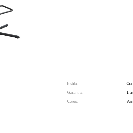
Estilo:
Con
Garantia:
1 a
Cores:
Vár