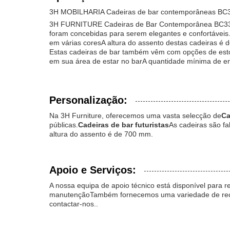
3H MOBILHARIA Cadeiras de bar contemporâneas BC
3H FURNITURE Cadeiras de Bar Contemporânea BC337-2 
foram concebidas para serem elegantes e confortáveis
em várias coresA altura do assento destas cadeiras é
Estas cadeiras de bar também vêm com opções de estof
em sua área de estar no barA quantidade mínima de en
Personalização:
Na 3H Furniture, oferecemos uma vasta selecção de
Ca
públicas.
Cadeiras de bar futuristas
As cadeiras são f
altura do assento é de 700 mm.
Apoio e Serviços:
A nossa equipa de apoio técnico está disponível para 
manutençãoTambém fornecemos uma variedade de recur
contactar-nos..