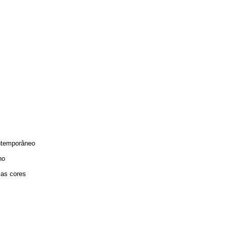
temporâneo
no
ias cores