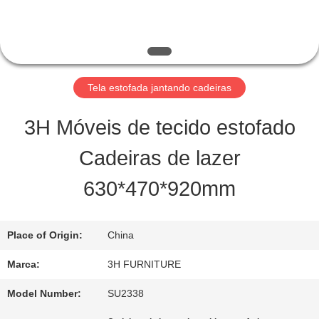
FÁBRICA
CONTROLE
DA
Tela estofada jantando cadeiras
QUALIDADE
3H Móveis de tecido estofado
Cadeiras de lazer
CONTATO
630*470*920mm
E.U.
Place of Origin:
China
PEÇA
Marca:
3H FURNITURE
UMAS
Model Number:
SU2338
CITAÇÕES