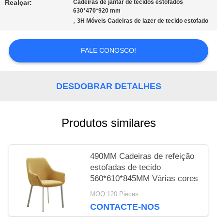
Realçar:
Cadeiras de jantar de tecidos estofados
630*470*920 mm
,
3H Móveis Cadeiras de lazer de tecido estofado
MAPA
DO
FALE CONOSCO!
SITE
DESDOBRAR DETALHES
PRIVACY
Produtos similares
POLICY
490MM Cadeiras de refeição
estofadas de tecido
560*610*845MM Várias cores
MOQ:120 Pieces
CONTACTE-NOS