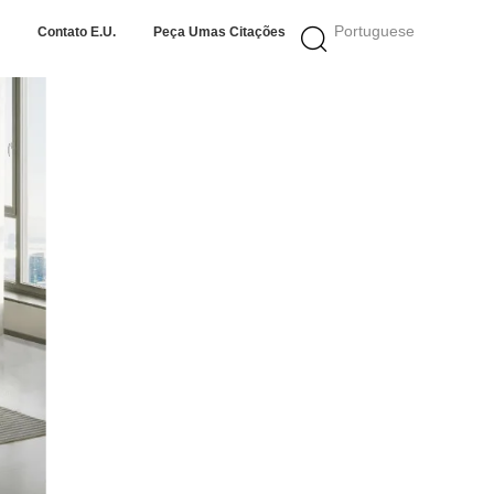
Portuguese
Contato E.U.
Peça Umas Citações