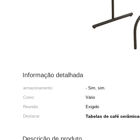
Informação detalhada
armazenamento:
- Sim, sim.
Cores:
Vário
Reunião:
Exigido
Destacar:
Tabelas de café cerâmicas
Descrição de produto