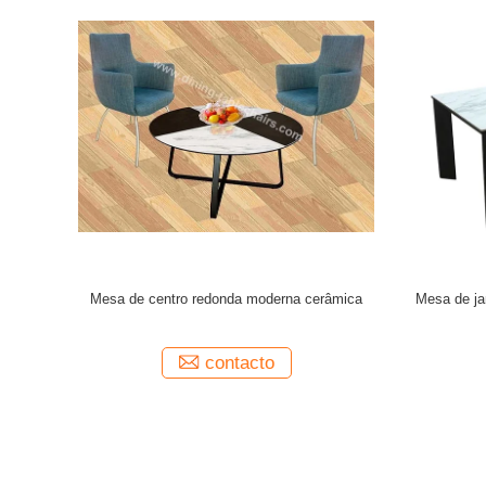
ee Tables
Tabelas de café de design moderno
O conjunto
600*455mm
980*770*450mm com montagem necessária
contacto