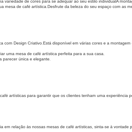
ma variedade de cores para se adequar ao seu estilo individualA mon
a mesa de café artística.Desfrute da beleza do seu espaço com as mes
ca com Design Criativo.Está disponível em várias cores e a montage
ar uma mesa de café artística perfeita para a sua casa.
la parecer única e elegante.
fé artísticas para garantir que os clientes tenham uma experiência po
ia em relação às nossas mesas de café artísticas, sinta-se à vontade 