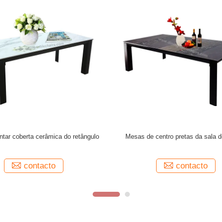
 artístico das mesas de centro da
Largura de vidro artística das mesa
largura de 500MM exigiu
1000mm da vária cor mode
contacto
contacto