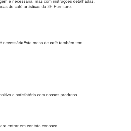
tagem é necessária, mas com instruções detalhadas,
as de café artísticas da 3H Furniture.
m é necessáriaEsta mesa de café também tem
sitiva e satisfatória com nossos produtos.
para entrar em contato conosco.