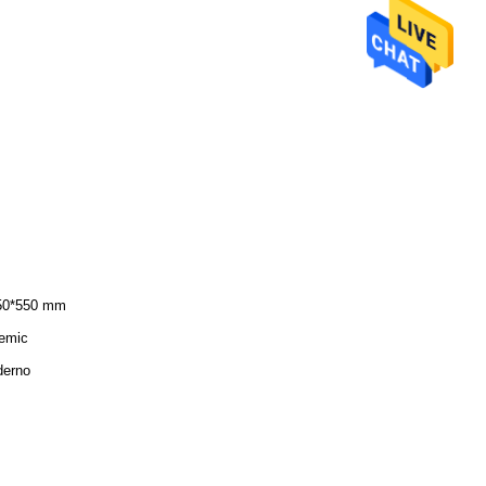
50*550 mm
emic
erno