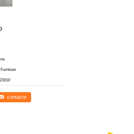
o
ina
Furniture
23010
contacto